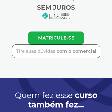
SEM JUROS
MATRICULE-SE
Tire suas dúvidas
com o comercial
Quem fez esse
curso
também fez...