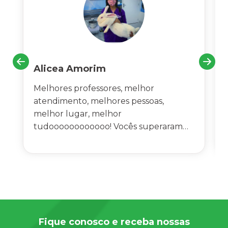
Alicea Amorim
Melhores professores, melhor
atendimento, melhores pessoas,
melhor lugar, melhor
tudoooooooooooo! Vocês superaram
todas as minhas expectativas, não sei
como agradecer a todos por tudo!!
Recepção maravilhosa também,
pessoas educadas que fazem nos
alunos se sentir em casa, aliás como se
fôssemos uma família de verdade!!"
Fique conosco e receba nossas