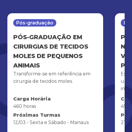
Pós-graduação
Pó
PÓS-GRADUAÇÃO EM
PÓ
CIRURGIAS DE TECIDOS
NE
MOLES DE PEQUENOS
VE
ANIMAIS
PE
Transforme-se em referência em
Espe
cirurgia de tecidos moles.
urol
impa
Carga Horária
Car
460 horas
450 
Próximas Turmas
Pró
12/03 - Sexta e Sábado - Manaus
21/0