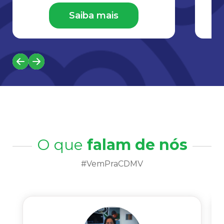
Saiba mais
O que
falam de nós
#VemPraCDMV