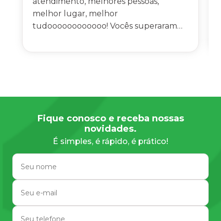
atendimento, melhores pessoas,
melhor lugar, melhor
tudoooooooooooo! Vocês superaram
todas as minhas expectativas, não sei
como agradecer a todos por tudo!!
Recepção maravilhosa também,
pessoas educadas que fazem nos
alunos se sentir em casa, aliás como se
fôssemos uma família de verdade!!"
Fique conosco e receba nossas
novidades.
É simples, é rápido, é prático!