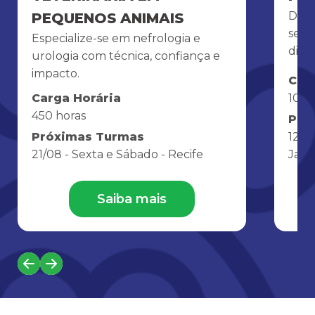
Domi
PEQUENOS ANIMAIS
segu
Especialize-se em nefrologia e
diag
urologia com técnica, confiança e
impacto.
Car
Carga Horária
108 
450 horas
Pró
Próximas Turmas
12/0
21/08 - Sexta e Sábado - Recife
Jane
Saiba mais