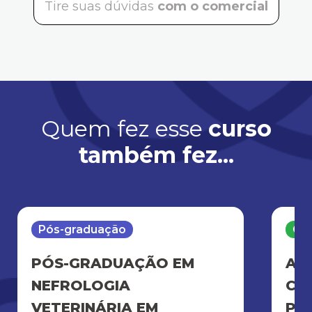
Tire suas dúvidas
com o comercial
Quem fez esse
curso
também fez...
Pós-graduação
Cur
PÓS-GRADUAÇÃO EM
AT
NEFROLOGIA
CLÍ
VETERINÁRIA EM
PE